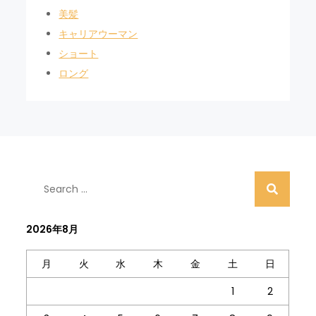
美髪
キャリアウーマン
ショート
ロング
Search
for:
2026年8月
月
火
水
木
金
土
日
1
2