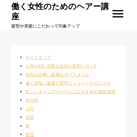
Skip
働く女性のためのヘアー講
to
座
content
髪型や美髪にこだわって印象アップ
サイトマップ
上司が好む清楚な女性の髪型ベスト5
女性の仕事に最適なボブスタイル
働く女性に最適な髪型はショートかロングか
忙しいキャリアウーマンにおすすめの美髪習慣
未分類
上司
清楚
髪
女性